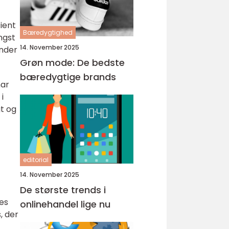
tient
Bæredygtighed
ngst
14. November 2025
inder
Grøn mode: De bedste
bæredygtige brands
har
i
gt og
editorial
14. November 2025
De største trends i
es
onlinehandel lige nu
, der