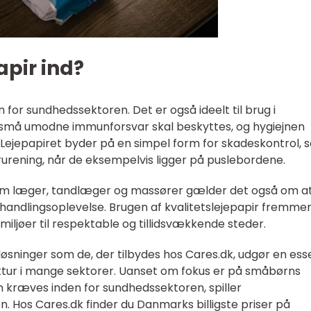
apir ind?
n for sundhedssektoren. Det er også ideelt til brug i
 små umodne immunforsvar skal beskyttes, og hygiejnen
en. Lejepapiret byder på en simpel form for skadeskontrol,
urening, når de eksempelvis ligger på puslebordene.
som læger, tandlæger og massører gælder det også om a
ehandlingsoplevelse. Brugen af kvalitetslejepapir fremme
miljøer til respektable og tillidsvækkende steder.
øsninger som de, der tilbydes hos Cares.dk, udgør en esse
ruktur i mange sektorer. Uanset om fokus er på småbørns
om kræves inden for sundhedssektoren, spiller
on. Hos Cares.dk finder du Danmarks billigste priser på