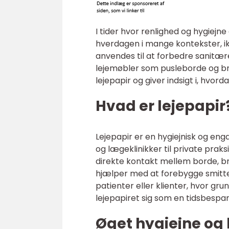
I tider hvor renlighed og hygiejne
hverdagen i mange kontekster, ik
anvendes til at forbedre sanitær
lejemøbler som pusleborde og bri
lejepapir og giver indsigt i, hvorda
Hvad er lejepapir
Lejepapir er en hygiejnisk og en
og lægeklinikker til private pra
direkte kontakt mellem borde, bri
hjælper med at forebygge smitte
patienter eller klienter, hvor g
lejepapiret sig som en tidsbespar
Øget hygiejne og