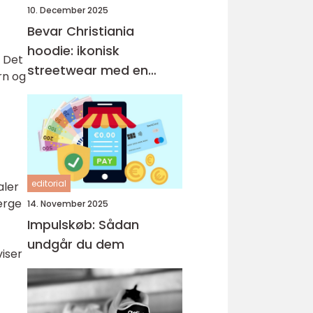
10. December 2025
Bevar Christiania
hoodie: ikonisk
. Det
streetwear med en
rn og
historie
editorial
aler
ærge
14. November 2025
Impulskøb: Sådan
undgår du dem
iser