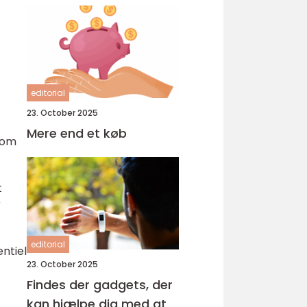
editorial
23. October 2025
Mere end et køb
 som
t
r
editorial
ntiel
23. October 2025
Findes der gadgets, der
kan hjælpe dig med at