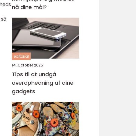
mheds
nå dine mål?
 så
editorial
14. October 2025
Tips til at undgå
overophedning af dine
gadgets