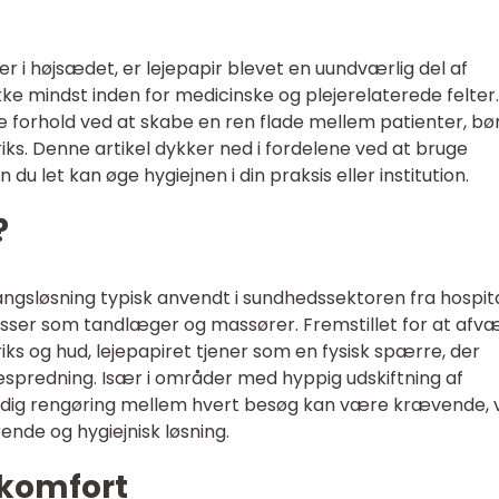
 er i højsædet, er lejepapir blevet en uundværlig del af
ke mindst inden for medicinske og plejerelaterede felter
e forhold ved at skabe en ren flade mellem patienter, bø
ks. Denne artikel dykker ned i fordelene ved at bruge
n du let kan øge hygiejnen i din praksis eller institution.
?
gangsløsning typisk anvendt i sundhedssektoren fra hospit
ksisser som tandlæger og massører. Fremstillet for at afv
ks og hud, lejepapiret tjener som en fysisk spærre, der
spredning. Især i områder med hyppig udskiftning af
rundig rengøring mellem hvert besøg kan være krævende, v
ende og hygiejnisk løsning.
 komfort