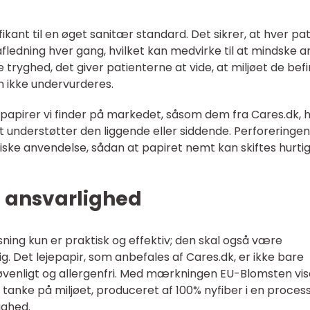
fikant til en øget sanitær standard. Det sikrer, at hver pa
afledning hver gang, hvilket kan medvirke til at mindske a
tryghed, det giver patienterne at vide, at miljøet de bef
n ikke undervurderes.
epapirer vi finder på markedet, såsom dem fra Cares.dk, 
t understøtter den liggende eller siddende. Perforeringen 
iske anvendelse, sådan at papiret nemt kan skiftes hurti
g ansvarlighed
sning kun er praktisk og effektiv; den skal også være
. Det lejepapir, som anbefales af Cares.dk, er ikke bare
jøvenligt og allergenfri. Med mærkningen EU-Blomsten vis
d tanke på miljøet, produceret af 100% nyfiber i en process
ighed.