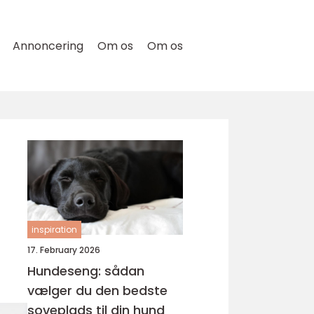
Annoncering
Om os
Om os
inspiration
17. February 2026
Hundeseng: sådan
vælger du den bedste
soveplads til din hund