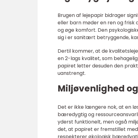
Brugen af lejepapir bidrager signi
eller barn møder en ren og frisk 
og øge komfort. Den psykologiske 
sig i er sanitært betryggende, ka
Dertil kommer, at de kvalitetslej
en 2-lags kvalitet, som behagelig
papiret letter desuden den prakt
uanstrengt.
Miljøvenlighed o
Det er ikke længere nok, at en lø
bæredygtig og ressourceansvarlig
yderst funktionelt, men også mil
det, at papiret er fremstillet me
respekterer økologisk bæredygt