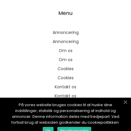
Menu
Annoncering
Annoncering
Om os
Om os
Cookies
Cookies
Kontakt os
Kontakt os
På vores website bruges cookies til at huske dine
Sitemap
indstillinger, statistik og personalisering af indhold og
Sitemap
annoncer. Denne information deles med tredjepart. Ved
fortsat brug af websiden godkender du cookiepolitikken.
Ok
Privatlivspolitik